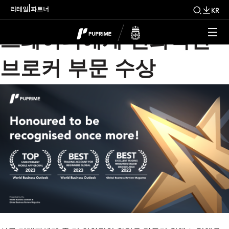
PU Prime 2023년 신규
|
리테일
파트너
KR
트레이더에게 친화적인
브로커 부문 수상