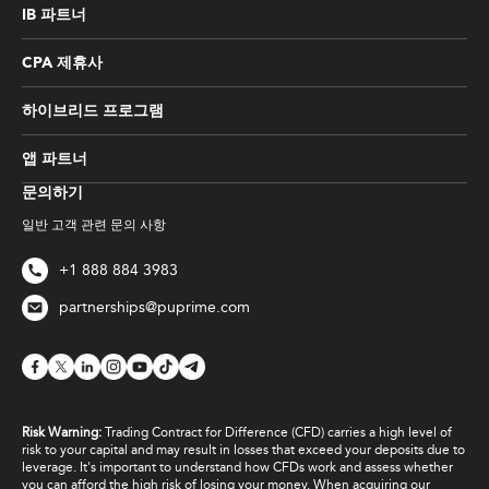
IB 파트너
CPA 제휴사
하이브리드 프로그램
앱 파트너
문의하기
일반 고객 관련 문의 사항
+1 888 884 3983
partnerships@puprime.com
Risk Warning:
Trading Contract for Difference (CFD) carries a high level of
risk to your capital and may result in losses that exceed your deposits due to
leverage. It's important to understand how CFDs work and assess whether
you can afford the high risk of losing your money. When acquiring our